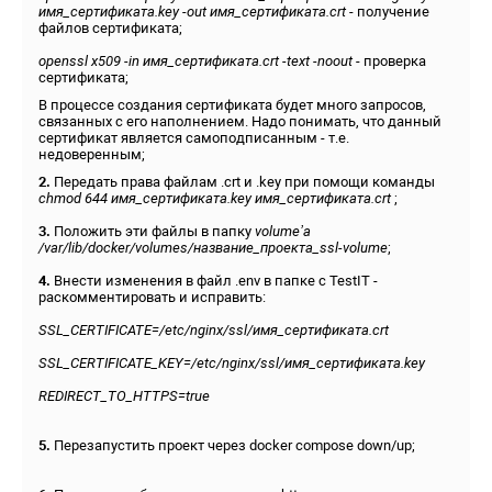
имя_сертификата.key -out имя_сертификата.crt
- получение
файлов сертификата;
openssl x509 -in имя_сертификата.crt -text -noout
- проверка
сертификата;
В процессе создания сертификата будет много запросов,
связанных с его наполнением. Надо понимать, что данный
сертификат является самоподписанным - т.е.
недоверенным;
2.
Передать права файлам .crt и .key при помощи команды
chmod 644 имя_сертификата.key имя_сертификата.crt
;
3.
Положить эти файлы в папку
volume’а
/var/lib/docker/volumes/название_проекта_ssl-volume
;
4.
Внести изменения в файл .env в папке с TestIT -
раскомментировать и исправить:
SSL_CERTIFICATE=/etc/nginx/ssl/имя_сертификата.crt
SSL_CERTIFICATE_KEY=/etc/nginx/ssl/имя_сертификата.key
REDIRECT_TO_HTTPS=true
5.
Перезапустить проект через docker compose down/up;