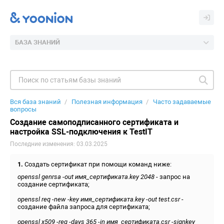
БАЗА ЗНАНИЙ
Вся база знаний
Полезная информация
Часто задаваемые
вопросы
Создание самоподписанного сертификата и
настройка SSL-подключения к TestIT
Последние изменения: 03.03.2025
1.
Создать сертификат при помощи команд ниже:
openssl genrsa -out имя_сертификата.key 2048
- запрос на
создание сертификата;
openssl req -new -key имя_сертификата.key -out test.csr
-
создание файла запроса для сертификата;
openssl x509 -req -days 365 -in имя_сертификата.csr -signkey