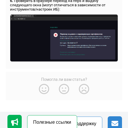
6.
Проверить в браузере переход на https и выдачу
следующего окна (могут отличаться в зависимости от
инструментов/настроек ИБ):
Помогла ли вам статья?
Обработка персональных данных
Полезные ссылки
Обращение в техподдержку